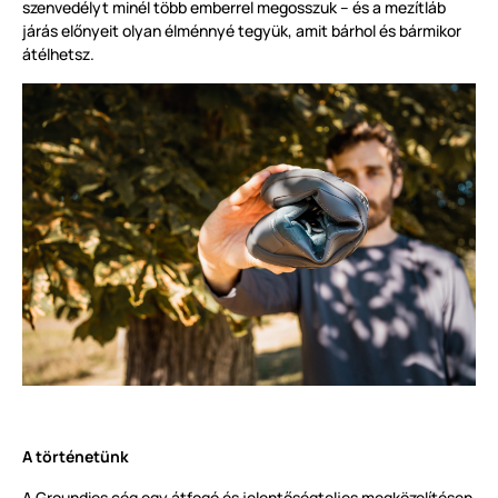
szenvedélyt minél több emberrel megosszuk – és a mezítláb
járás előnyeit olyan élménnyé tegyük, amit bárhol és bármikor
átélhetsz.
A történetünk
A Groundies cég egy átfogó és jelentőségteljes megközelítésen