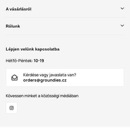
A vásárlásról
Rólunk
Lépjen velünk kapcsolatba
Hétfő-Péntek:
10-19
Kérdése vagy javaslata van?
orders@groundies.cz
Kövessen minket a közösségi médiában