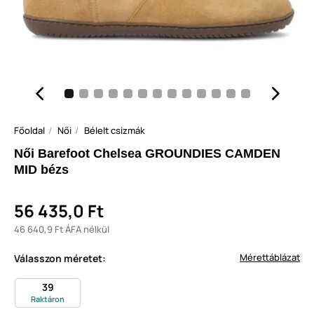
Főoldal
Női
Bélelt csizmák
Női Barefoot Chelsea GROUNDIES CAMDEN
MID bézs
56 435,0 Ft
46 640,9 Ft ÁFA nélkül
Mérettáblázat
Válasszon méretet:
39
Raktáron