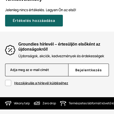
Jelenleg nincs értékelés. Legyen Ön az első!
Értékelés hozzáadása
Groundies hírlevél – értesüljön elsőként az
újdonságokról!
Újdonságok, akciók, kedvezmények és érdekességek
Adja meg az e-mail címét
Bejelentkezés
Hozzájárulás a hírlevél küldéséhez
Vékony talp
Zero drop
Természetes lábformát követő ki