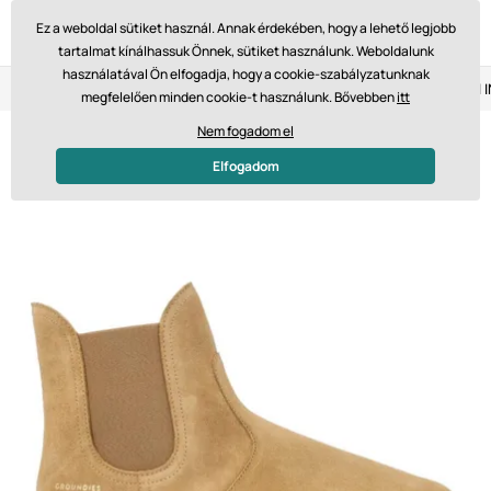
Ez a weboldal sütiket használ. Annak érdekében, hogy a lehető legjobb
tartalmat kínálhassuk Önnek, sütiket használunk. Weboldalunk
használatával Ön elfogadja, hogy a cookie-szabályzatunknak
Visszaküldés 14 napon belül
Gyors szállítás 61 475 Ft-tól
megfelelően minden cookie-t használunk. Bővebben
itt
Nem fogadom el
Ulovte si svou velikost
Elfogadom