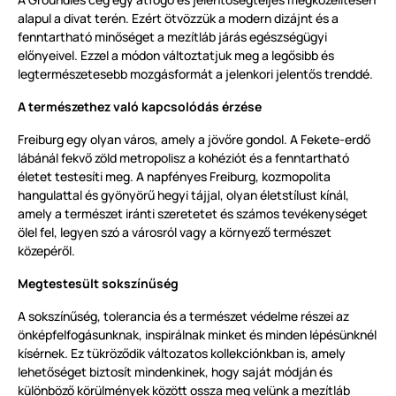
alapul a divat terén. Ezért ötvözzük a modern dizájnt és a
fenntartható minőséget a mezítláb járás egészségügyi
előnyeivel. Ezzel a módon változtatjuk meg a legősibb és
legtermészetesebb mozgásformát a jelenkori jelentős trenddé.
A természethez való kapcsolódás érzése
Freiburg egy olyan város, amely a jövőre gondol. A Fekete-erdő
lábánál fekvő zöld metropolisz a kohéziót és a fenntartható
életet testesíti meg. A napfényes Freiburg, kozmopolita
hangulattal és gyönyörű hegyi tájjal, olyan életstílust kínál,
amely a természet iránti szeretetet és számos tevékenységet
ölel fel, legyen szó a városról vagy a környező természet
közepéről.
Megtestesült sokszínűség
A sokszínűség, tolerancia és a természet védelme részei az
önképfelfogásunknak, inspirálnak minket és minden lépésünknél
kísérnek. Ez tükröződik változatos kollekciónkban is, amely
lehetőséget biztosít mindenkinek, hogy saját módján és
különböző körülmények között ossza meg velünk a mezítláb