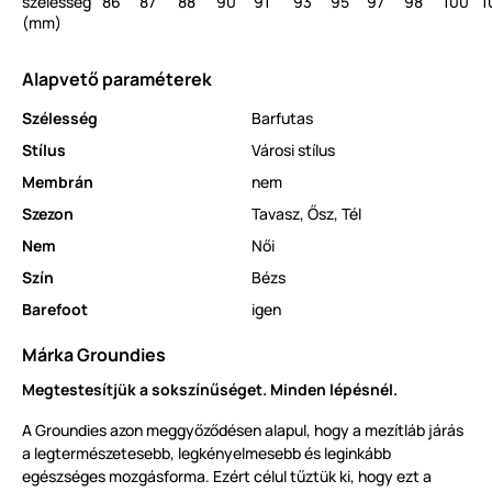
szélesség
86
87
88
90
91
93
95
97
98
100
1
(mm)
Alapvető paraméterek
Szélesség
Barfutas
Stílus
Városi stílus
Membrán
nem
Szezon
Tavasz
,
Ősz
,
Tél
Nem
Női
Szín
Bézs
Barefoot
igen
Márka Groundies
Megtestesítjük a sokszínűséget. Minden lépésnél.
A Groundies azon meggyőződésen alapul, hogy a mezítláb járás
a legtermészetesebb, legkényelmesebb és leginkább
egészséges mozgásforma. Ezért célul tűztük ki, hogy ezt a