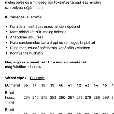
meleg bélés és a minőségi bőr tökéletes társad lesz minden
szeszélyes időjárásban.
Különleges jellemzők
Korlátlan mezítlábas érzés minden lépésnél
Matt bőrből készült, meleg béléssel
Anatómiai lábujjrész
Nulla sarokemelés (zero drop) és semleges talpbétét
Rugalmas, csúszásgátló talp, kopásálló kivitelben
Könnyen felhúzható
Megjegyzés a mérethez: Ez a modell méretének
megfelelően készült.
Városi cipők –
GO1 talp
EU méret
36
37
38
39
40
41
42
43
44
45
4
Belső
hossz
234
240
246
253
260
267
273
279
286
293
3
(mm)
Belső