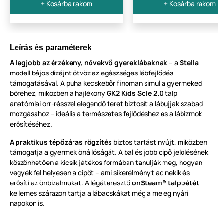
+ Kosárba rakom
+ Kosárba rakom
Leírás és paraméterek
A legjobb az érzékeny, növekvő gyereklábaknak
– a
Stella
modell bájos dizájnt ötvöz az egészséges lábfejlődés
támogatásával. A puha kecskebőr finoman simul a gyermeked
bőréhez, miközben a hajlékony
GK2 Kids Sole 2.0
talp
anatómiai orr-résszel elegendő teret biztosít a lábujjak szabad
mozgásához – ideális a természetes fejlődéshez és a lábizmok
erősítéséhez.
A praktikus tépőzáras rögzítés
biztos tartást nyújt, miközben
támogatja a gyermek önállóságát. A bal és jobb cipő jelölésének
köszönhetően a kicsik játékos formában tanulják meg, hogyan
vegyék fel helyesen a cipőt – ami sikerélményt ad nekik és
erősíti az önbizalmukat. A légáteresztő
onSteam® talpbétét
kellemes szárazon tartja a lábacskákat még a meleg nyári
napokon is.