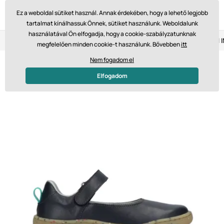
Ez a weboldal sütiket használ. Annak érdekében, hogy a lehető legjobb
tartalmat kínálhassuk Önnek, sütiket használunk. Weboldalunk
használatával Ön elfogadja, hogy a cookie-szabályzatunknak
Visszaküldés 14 napon belül
Gyors szállítás 61 475 Ft-tól
megfelelően minden cookie-t használunk. Bővebben
itt
Nem fogadom el
Elfogadom