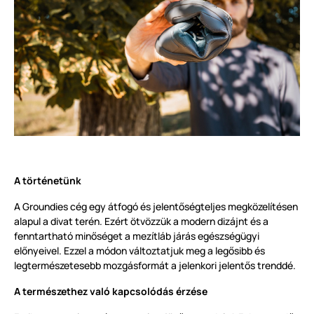
A történetünk
A Groundies cég egy átfogó és jelentőségteljes megközelítésen
alapul a divat terén. Ezért ötvözzük a modern dizájnt és a
fenntartható minőséget a mezítláb járás egészségügyi
előnyeivel. Ezzel a módon változtatjuk meg a legősibb és
legtermészetesebb mozgásformát a jelenkori jelentős trenddé.
A természethez való kapcsolódás érzése