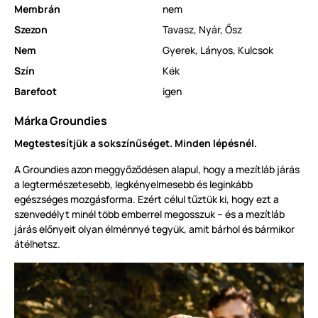
Membrán
nem
Szezon
Tavasz
,
Nyár
,
Ősz
Nem
Gyerek
,
Lányos
,
Kulcsok
Szín
Kék
Barefoot
igen
Márka Groundies
Megtestesítjük a sokszínűséget. Minden lépésnél.
A Groundies azon meggyőződésen alapul, hogy a mezítláb járás
a legtermészetesebb, legkényelmesebb és leginkább
egészséges mozgásforma. Ezért célul tűztük ki, hogy ezt a
szenvedélyt minél több emberrel megosszuk – és a mezítláb
járás előnyeit olyan élménnyé tegyük, amit bárhol és bármikor
átélhetsz.