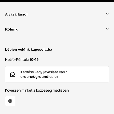
A vásárlásról
Rólunk
Lépjen velünk kapcsolatba
Hétfő-Péntek:
10-19
Kérdése vagy javaslata van?
orders@groundies.cz
Kövessen minket a közösségi médiában