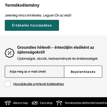
Termékvélemény
Jelenleg nincs értékelés. Legyen Ön az első!
Értékelés hozzáadása
Groundies hírlevél – értesüljön elsőként az
újdonságokról!
Újdonságok, akciók, kedvezmények és érdekességek
Adja meg az e-mail címét
Bejelentkezés
Hozzájárulás a hírlevél küldéséhez
Vékony talp
Zero drop
Természetes lábformát követő ki