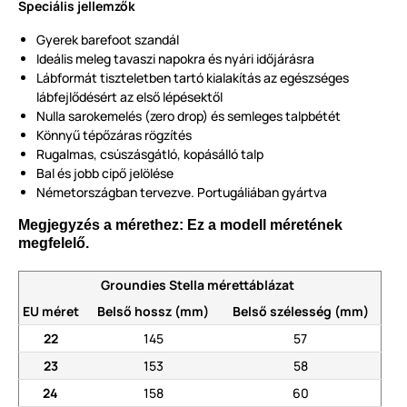
Speciális jellemzők
Gyerek barefoot szandál
Ideális meleg tavaszi napokra és nyári időjárásra
Lábformát tiszteletben tartó kialakítás az egészséges
lábfejlődésért az első lépésektől
Nulla sarokemelés (zero drop) és semleges talpbétét
Könnyű tépőzáras rögzítés
Rugalmas, csúszásgátló, kopásálló talp
Bal és jobb cipő jelölése
Németországban tervezve. Portugáliában gyártva
Megjegyzés a mérethez: Ez a modell méretének
megfelelő.
Groundies Stella mérettáblázat
EU méret
Belső hossz (mm)
Belső szélesség (mm)
22
145
57
23
153
58
24
158
60