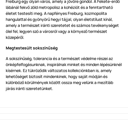
Freiburg egy olyan város, amely a jövőre gondol. A Fekete-erdő
lábánál fekvő zöld metropolisz a kohéziót és a fenntartható
életet testesíti meg. A napfényes Freiburg, kozmopolita
hangulattal és gyönyörű hegyi tájjal, olyan életstílust kínál,
amely a természet iránti szeretetet és számos tevékenységet
ölel fel, legyen szó a városról vagy a környező természet
közepéről.
Megtestesült sokszínűség
A sokszínűség, tolerancia és a természet védelme részei az
önképfelfogásunknak, inspirálnak minket és minden lépésünknél
kísérnek. Ez tükröződik változatos kollekciónkban is, amely
lehetőséget biztosít mindenkinek, hogy saját módján és
különböző körülmények között ossza meg velünk a mezítláb
járás iránti szeretetünket.