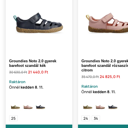
Groundies Noto 2.0 gyerek
Groundies Noto 2.0 gyere
barefoot szandál kék
barefoot szandál rózsaszí
citrom
21 440,0 Ft
30 630,0 Ft
24 825,0 Ft
35 470,0 Ft
Raktáron
Raktáron
Önnél
kedden
8. 11.
Önnél
kedden
8. 11.
25
24
34